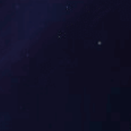
新闻动态
满足客户需求
打造专业汽车零部件供应商
持续改进，追求专业，全力打造专业汽车零部件供应商