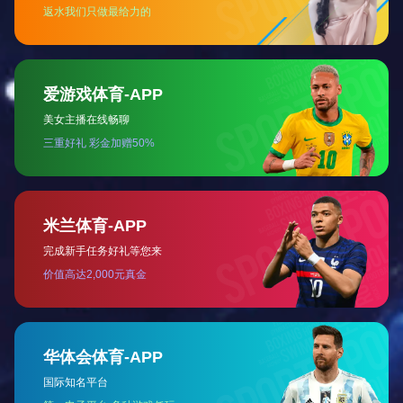
社会责任
聚焦人文关怀，承担社会责任
fh体育（中国）官方网站